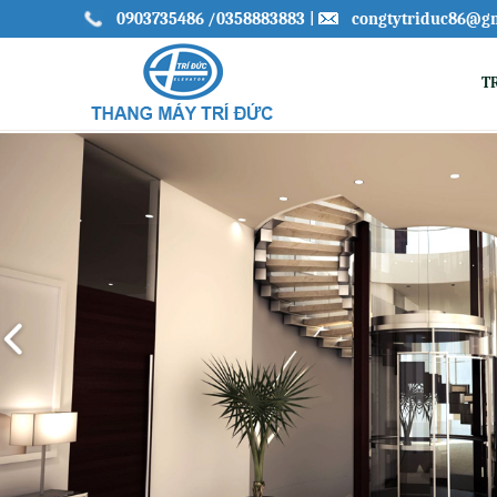
0903735486
/0358883883
|
congtytriduc86@g
T