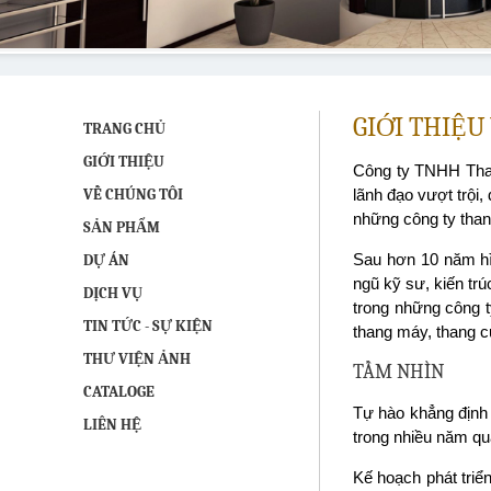
GIỚI THIỆU
TRANG CHỦ
GIỚI THIỆU
Công ty TNHH Than
VỀ CHÚNG TÔI
lãnh đạo vượt trội
những công ty than
SẢN PHẨM
Sau hơn 10 năm hìn
DỰ ÁN
ngũ kỹ sư, kiến tr
DỊCH VỤ
trong những công ty
TIN TỨC - SỰ KIỆN
thang máy, thang c
THƯ VIỆN ẢNH
TẦM NHÌN
CATALOGE
Tự hào khẳng định 
LIÊN HỆ
trong nhiều năm qu
Kế hoạch phát triển