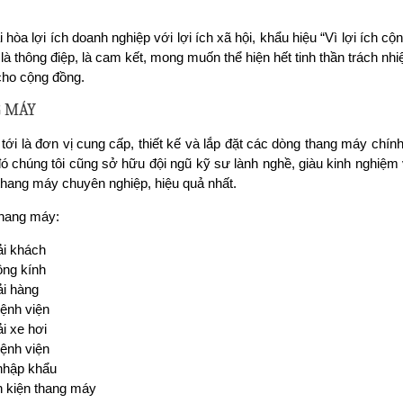
hòa lợi ích doanh nghiệp với lợi ích xã hội, khẩu hiệu “Vì lợi ích
 là thông điệp, là cam kết, mong muốn thể hiện hết tinh thần trách 
cho cộng đồng.
G MÁY
tới là đơn vị cung cấp, thiết kế và lắp đặt các dòng thang máy chính
đó chúng tôi cũng sở hữu đội ngũ kỹ sư lành nghề, giàu kinh nghiệm
hang máy chuyên nghiệp, hiệu quả nhất.
hang máy:
ải khách
ồng kính
i hàng
ệnh viện
i xe hơi
ệnh viện
nhập khẩu
h kiện thang máy