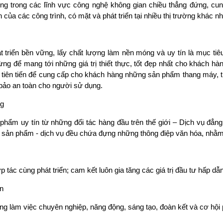
ng trong các lĩnh vực công nghệ không gian chiều thẳng đứng, cung
của các công trình, có mặt và phát triển tại nhiều thị trường khác n
át triển bền vững, lấy chất lượng làm nền móng và uy tín là mục tiê
ng để mang tới những giá trị thiết thực, tốt đẹp nhất cho khách h
 tiên tiến để cung cấp cho khách hàng những sản phẩm thang máy, th
bảo an toàn cho người sử dụng.
ng
hẩm uy tín từ những đối tác hàng đầu trên thế giới – Dịch vụ đẳng 
ỗi sản phẩm - dịch vụ đều chứa đựng những thông điệp văn hóa, nhằ
p tác cùng phát triển; cam kết luôn gia tăng các giá trị đầu tư hấp d
n
g làm việc chuyên nghiệp, năng động, sáng tạo, đoàn kết và cơ hội p