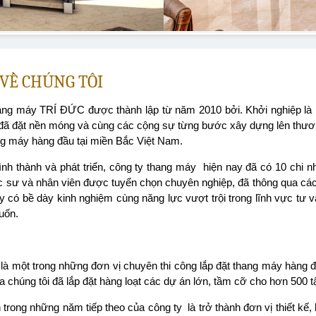
 VỀ CHÚNG TÔI
g máy TRÍ ĐỨC được thành lập từ năm 2010 bởi. Khởi nghiệp là một
, đã đặt nền móng và cùng các cộng sự từng bước xây dựng lên thư
g máy hàng đầu tại miền Bắc Việt Nam.
h thành và phát triển, công ty thang máy hiện nay đã có 10 chi n
úc sư và nhân viên được tuyển chọn chuyên nghiệp, đã thông qua các
 có bề dày kinh nghiệm cùng năng lực vượt trội trong lĩnh vực tư vấn
uốn.
là một trong những đơn vị chuyên thi công lắp đặt thang máy hàng đ
a chúng tôi đã lắp đặt hàng loạt các dự án lớn, tầm cỡ cho hơn 500 t
 trong những năm tiếp theo của công ty là trở thành đơn vị thiết kế, 