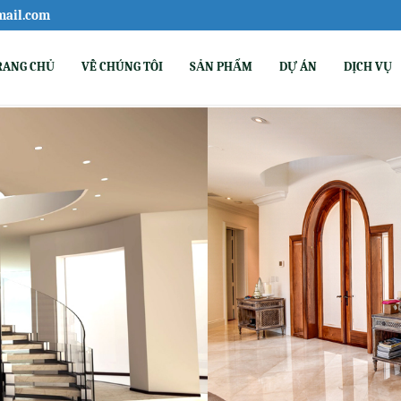
mail.com
RANG CHỦ
VỀ CHÚNG TÔI
SẢN PHẨM
DỰ ÁN
DỊCH VỤ