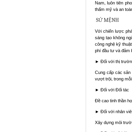
Nam, luôn tiên pho
thẩm mỹ và an toàn 
SỨ MỆNH
Với chiến lược ph
sáng tạo không ngừ
công nghệ kỹ thuật
phí đầu tư và đảm 
► Đối với thị trườ
Cung cấp các sản p
vượt trội, trong m
► Đối với Đối tác
Đề cao tinh thần hợ
► Đối với nhân viê
Xây dựng môi trườn