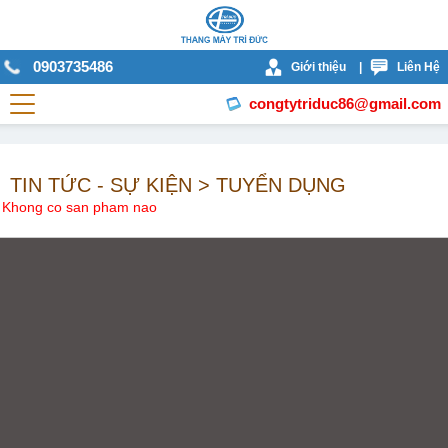
0903735486
Giới thiệu
|
Liên Hệ
congtytriduc86@gmail.com
TIN TỨC - SỰ KIỆN > TUYỂN DỤNG
Khong co san pham nao