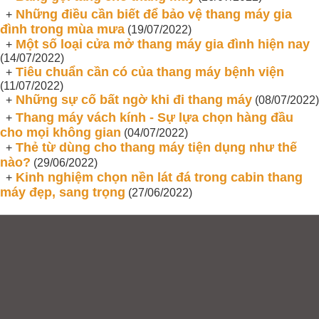
Những điều cần biết để bảo vệ thang máy gia
+
đình trong mùa mưa
(19/07/2022)
Một số loại cửa mở thang máy gia đình hiện nay
+
(14/07/2022)
Tiêu chuẩn cần có của thang máy bệnh viện
+
(11/07/2022)
Những sự cố bất ngờ khi đi thang máy
+
(08/07/2022)
Thang máy vách kính - Sự lựa chọn hàng đầu
+
cho mọi không gian
(04/07/2022)
Thẻ từ dùng cho thang máy tiện dụng như thế
+
nào?
(29/06/2022)
Kinh nghiệm chọn nền lát đá trong cabin thang
+
máy đẹp, sang trọng
(27/06/2022)