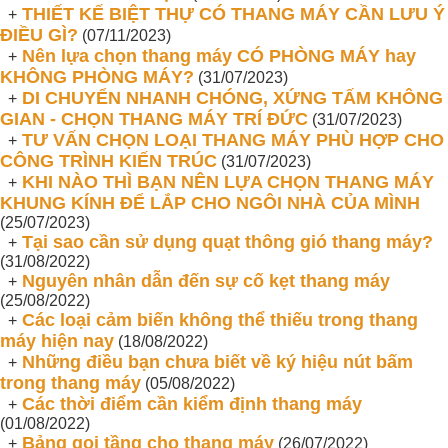
THIẾT KẾ BIỆT THỰ CÓ THANG MÁY CẦN LƯU Ý
+
ĐIỀU GÌ?
(07/11/2023)
Nên lựa chọn thang máy CÓ PHÒNG MÁY hay
+
KHÔNG PHÒNG MÁY?
(31/07/2023)
DI CHUYỂN NHANH CHÓNG, XỨNG TẤM KHÔNG
+
GIAN - CHỌN THANG MÁY TRÍ ĐỨC
(31/07/2023)
TƯ VẤN CHỌN LOẠI THANG MÁY PHÙ HỢP CHO
+
CÔNG TRÌNH KIẾN TRÚC
(31/07/2023)
KHI NÀO THÌ BẠN NÊN LỰA CHỌN THANG MÁY
+
KHUNG KÍNH ĐỂ LẮP CHO NGÔI NHÀ CỦA MÌNH
(25/07/2023)
Tại sao cần sử dụng quạt thông gió thang máy?
+
(31/08/2022)
Nguyên nhân dẫn đến sự cố kẹt thang máy
+
(25/08/2022)
Các loại cảm biến không thể thiếu trong thang
+
máy hiện nay
(18/08/2022)
Những điều bạn chưa biết về ký hiệu nút bấm
+
trong thang máy
(05/08/2022)
Các thời điểm cần kiểm định thang máy
+
(01/08/2022)
Bảng gọi tầng cho thang máy
+
(26/07/2022)