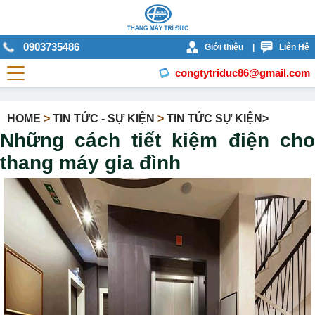
0903735486
Giới thiệu
|
Liên Hệ
congtytriduc86@gmail.com
HOME
>
TIN TỨC - SỰ KIỆN
>
TIN TỨC SỰ KIỆN>
Những cách tiết kiệm điện cho
thang máy gia đình