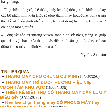
hàng tháng.
– Thực hiện nâng cấp hệ thống máy kéo, hệ thống điều khiển,… hay
các bộ phận, linh kiện khác sẽ giúp thang máy hoạt động trong trạng
thái tốt nhất, ổn định nhất và duy trì hoạt động hiệu quả, bền bỉ như
chúng ta mong muốn.
– Công tác bảo trì thường xuyên, theo định kỳ hàng tháng sẽ giúp
quá trình vận hành của thang máy diễn ra thuận lợi, luôn duy trì hoạt
động thang máy ổn định và hiệu quả.
Nguồn: Sưu tầm
TIN LIÊN QUAN
THANG MÁY CHO CHUNG CƯ MINI
+
(18/03/2026)
THANG MÁY TRÍ ĐỨC-THƯƠNG HIỆU VIỆT
+
VƯƠN TẦM KHU VỰC
(18/03/2026)
THIẾT KẾ BIỆT THỰ CÓ THANG MÁY CẦN LƯU Ý
+
ĐIỀU GÌ?
(07/11/2023)
Nên lựa chọn thang máy CÓ PHÒNG MÁY hay
+