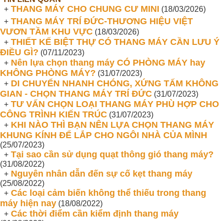
THANG MÁY CHO CHUNG CƯ MINI
+
(18/03/2026)
THANG MÁY TRÍ ĐỨC-THƯƠNG HIỆU VIỆT
+
VƯƠN TẦM KHU VỰC
(18/03/2026)
THIẾT KẾ BIỆT THỰ CÓ THANG MÁY CẦN LƯU Ý
+
ĐIỀU GÌ?
(07/11/2023)
Nên lựa chọn thang máy CÓ PHÒNG MÁY hay
+
KHÔNG PHÒNG MÁY?
(31/07/2023)
DI CHUYỂN NHANH CHÓNG, XỨNG TẤM KHÔNG
+
GIAN - CHỌN THANG MÁY TRÍ ĐỨC
(31/07/2023)
TƯ VẤN CHỌN LOẠI THANG MÁY PHÙ HỢP CHO
+
CÔNG TRÌNH KIẾN TRÚC
(31/07/2023)
KHI NÀO THÌ BẠN NÊN LỰA CHỌN THANG MÁY
+
KHUNG KÍNH ĐỂ LẮP CHO NGÔI NHÀ CỦA MÌNH
(25/07/2023)
Tại sao cần sử dụng quạt thông gió thang máy?
+
(31/08/2022)
Nguyên nhân dẫn đến sự cố kẹt thang máy
+
(25/08/2022)
Các loại cảm biến không thể thiếu trong thang
+
máy hiện nay
(18/08/2022)
Các thời điểm cần kiểm định thang máy
+