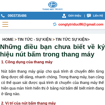
0903735486
Giới thiệu
|
Liên Hệ
congtytriduc86@gmail.com
HOME
>
TIN TỨC - SỰ KIỆN
>
TIN TỨC SỰ KIỆN>
Những điều bạn chưa biết về ký
hiệu nút bấm trong thang máy
1. Công dụng của thang máy
Nút bấm thang máy giúp cho quá trình di chuyển đến từng
tầng được dễ dàng, nhanh chóng. Trong thang máy, bạn cũng
có thể quan sát được quá trình di chuyển của thang máy thể
hiện qua màn hình hiển thị ở bảng nút bấm để biết mình đang
ở tầng nào.
2. Vị trí của nút bấm thang máy