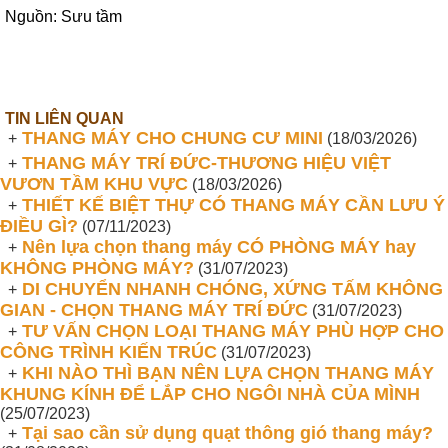
Nguồn: Sưu tầm
TIN LIÊN QUAN
THANG MÁY CHO CHUNG CƯ MINI
+
(18/03/2026)
THANG MÁY TRÍ ĐỨC-THƯƠNG HIỆU VIỆT
+
VƯƠN TẦM KHU VỰC
(18/03/2026)
THIẾT KẾ BIỆT THỰ CÓ THANG MÁY CẦN LƯU Ý
+
ĐIỀU GÌ?
(07/11/2023)
Nên lựa chọn thang máy CÓ PHÒNG MÁY hay
+
KHÔNG PHÒNG MÁY?
(31/07/2023)
DI CHUYỂN NHANH CHÓNG, XỨNG TẤM KHÔNG
+
GIAN - CHỌN THANG MÁY TRÍ ĐỨC
(31/07/2023)
TƯ VẤN CHỌN LOẠI THANG MÁY PHÙ HỢP CHO
+
CÔNG TRÌNH KIẾN TRÚC
(31/07/2023)
KHI NÀO THÌ BẠN NÊN LỰA CHỌN THANG MÁY
+
KHUNG KÍNH ĐỂ LẮP CHO NGÔI NHÀ CỦA MÌNH
(25/07/2023)
Tại sao cần sử dụng quạt thông gió thang máy?
+