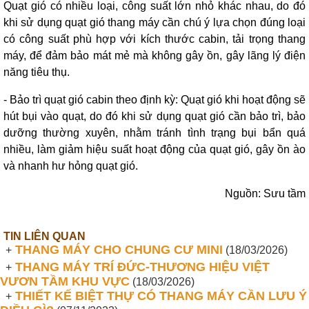
Quạt gió có nhiều loại, công suất lớn nhỏ khác nhau, do đó
khi sử dụng quạt gió thang máy cần chú ý lựa chọn đúng loại
có công suất phù hợp với kích thước cabin, tải trọng thang
máy, để đảm bảo mát mẻ mà không gây ồn, gây lãng lý điện
năng tiêu thụ.
- Bảo trì quạt gió cabin theo định kỳ: Quạt gió khi hoạt động sẽ
hút bụi vào quạt, do đó khi sử dụng quạt gió cần bảo trì, bảo
dưỡng thường xuyên, nhằm tránh tình trạng bụi bẩn quá
nhiều, làm giảm hiệu suất hoạt động của quạt gió, gây ồn ào
và nhanh hư hỏng quạt gió.
Nguồn: Sưu tầm
TIN LIÊN QUAN
THANG MÁY CHO CHUNG CƯ MINI
+
(18/03/2026)
THANG MÁY TRÍ ĐỨC-THƯƠNG HIỆU VIỆT
+
VƯƠN TẦM KHU VỰC
(18/03/2026)
THIẾT KẾ BIỆT THỰ CÓ THANG MÁY CẦN LƯU Ý
+