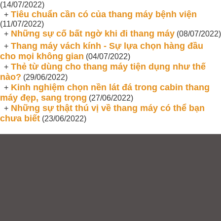
(14/07/2022)
Tiêu chuẩn cần có của thang máy bệnh viện
+
(11/07/2022)
Những sự cố bất ngờ khi đi thang máy
+
(08/07/2022)
Thang máy vách kính - Sự lựa chọn hàng đầu
+
cho mọi không gian
(04/07/2022)
Thẻ từ dùng cho thang máy tiện dụng như thế
+
nào?
(29/06/2022)
Kinh nghiệm chọn nền lát đá trong cabin thang
+
máy đẹp, sang trọng
(27/06/2022)
Những sự thật thú vị về thang máy có thể bạn
+
chưa biết
(23/06/2022)