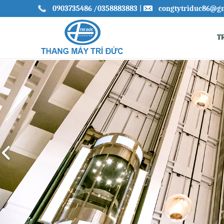
0903735486
/0358883883
|
congtytriduc86@g
T