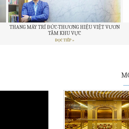
THANG MÁY TRÍ ĐỨC-THƯƠNG HIỆU VIỆT VƯƠN
TẦM KHU VỰC
ĐỌC TIẾP »
MỘ