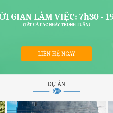
I GIAN LÀM VIỆC: 7h30 - 1
(TẤT CẢ CÁC NGÀY TRONG TUẦN)
LIÊN HỆ NGAY
DỰ ÁN