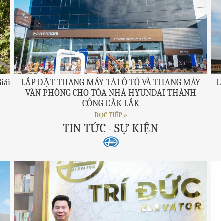
iải
LẮP ĐẶT THANG MÁY TẢI Ô TÔ VÀ THANG MÁY
L
VĂN PHÒNG CHO TÒA NHÀ HYUNDAI THÀNH
CÔNG ĐẮK LẮK
ĐỌC TIẾP »
TIN TỨC - SỰ KIỆN