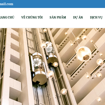
mail.com
RANG CHỦ
VỀ CHÚNG TÔI
SẢN PHẨM
DỰ ÁN
DỊCH VỤ