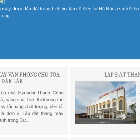
NG
 máy được lắp đặt trong biệt thự tân cổ điển tại Hà Nội là sự kết hợ
trọng.
MÁY VĂN PHÒNG CHO TÒA
LẮP ĐẶT THA
 ĐẮK LẮK
 Tòa nhà Hyundai Thành Công
, năng suất hơn thì không thể
áy tải hàng chất lượng, bền bỉ.
là đơn vị Lắp đăt thang máy
nh trong Dự...