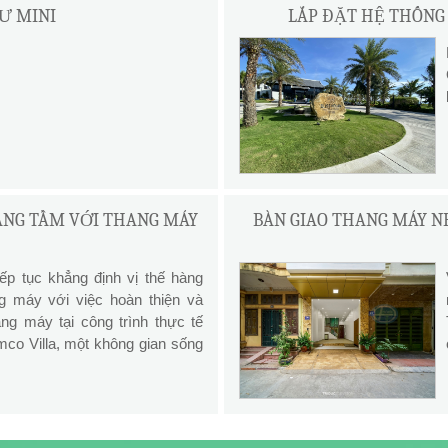
Ư MINI
LẮP ĐẶT HỆ THỐNG 
NÂNG TẦM VỚI THANG MÁY
BÀN GIAO THANG MÁY NH
ếp tục khẳng định vị thế hàng
g máy với việc hoàn thiện và
ng máy tại công trình thực tế
co Villa, một không gian sống
.