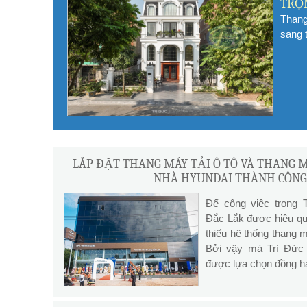
TRỌ
Thang
sang 
LẮP ĐẶT THANG MÁY TẢI Ô TÔ VÀ THANG 
NHÀ HYUNDAI THÀNH CÔNG
Để công việc trong
Đắc Lắk được hiệu quả
thiếu hệ thống thang m
Bởi vậy mà Trí Đức 
được lựa chọn đồng hà