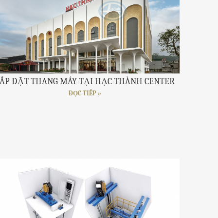
ẮP ĐẶT THANG MÁY TẠI HẠC THÀNH CENTER
ĐỌC TIẾP »