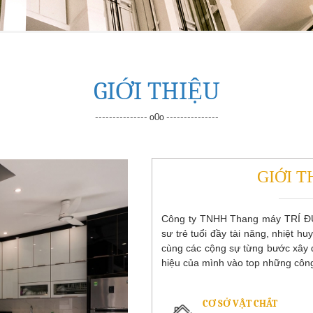
GIỚI THIỆU
--------------- o0o ---------------
GIỚI T
Công ty TNHH Thang máy TRÍ ĐỨC
sư trẻ tuổi đầy tài năng, nhiệt h
cùng các cộng sự từng bước xây 
hiệu của mình vào top những công
CƠ SỞ VẬT CHẤT