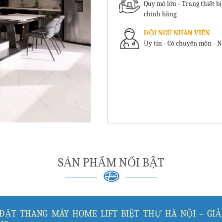
Quy mô lớn - Trang thiết b
chính hãng
ĐỘI NGŨ NHÂN VIÊN
Uy tín - Có chuyên môn - N
SẢN PHẨM NỔI BẬT
 ĐẶT THANG MÁY HOME LIFT BIỆT THỰ HÀ NỘI – GIẢ