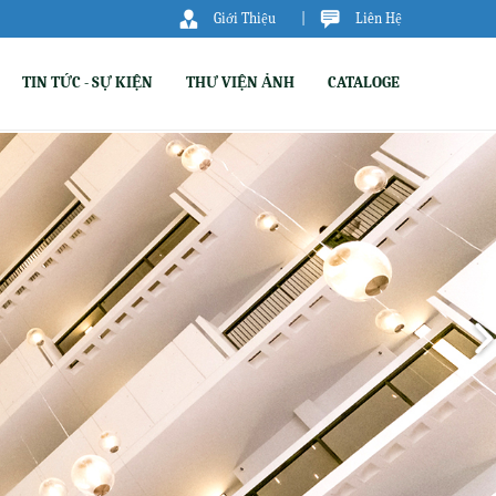
Giới Thiệu
|
Liên Hệ
TIN TỨC - SỰ KIỆN
THƯ VIỆN ẢNH
CATALOGE