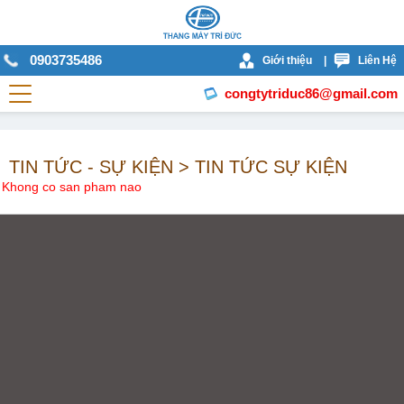
0903735486
Giới thiệu
|
Liên Hệ
congtytriduc86@gmail.com
TIN TỨC - SỰ KIỆN > TIN TỨC SỰ KIỆN
Khong co san pham nao