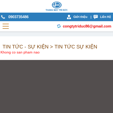
0903735486
Giới thiệu
|
Liên Hệ
congtytriduc86@gmail.com
TIN TỨC - SỰ KIỆN > TIN TỨC SỰ KIỆN
Khong co san pham nao